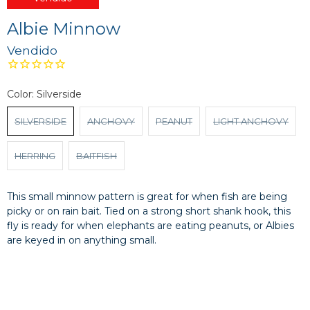
Albie Minnow
Vendido
Color:
Silverside
SILVERSIDE
ANCHOVY
PEANUT
LIGHT ANCHOVY
HERRING
BAITFISH
This small minnow pattern is great for when fish are being
picky or on rain bait. Tied on a strong short shank hook, this
fly is ready for when elephants are eating peanuts, or Albies
are keyed in on anything small.