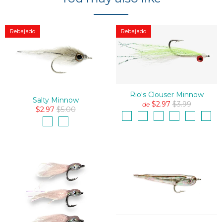
Rebajado
Rebajado
Rio's Clouser Minnow
Salty Minnow
$2.97
$3.99
de
$2.97
$5.00