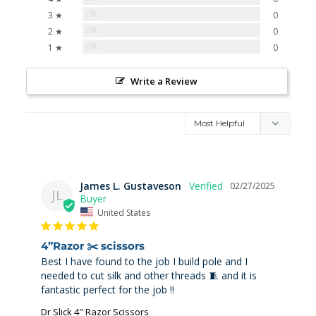
0%
3 ★
0
0%
2 ★
0
0%
1 ★
0
Write a Review
James L. Gustaveson
02/27/2025
JL
United States
4”Razor ✂️ scissors
Best I have found to the job I build pole and I 
needed to cut silk and other threads 🧵 and it is 
fantastic perfect for the job !!
Dr Slick 4" Razor Scissors