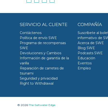
SERVICIO AL CLIENTE
COMPAÑÍA
Contáctenos
Suscríbete al bole
Política de envío SWE
informativo de S
Programa de recompensas
Acerca de SWE
SWE
Blog SWE
Devoluciones y Cambios
Podcasts SWE
Información de garantía de la
Educación
varilla
Eventos
Reparación de carretes de
Empleo
tsunami
Seguridad y privacidad
Right to Withdrawal
© 2026
The Saltwater Edge
.