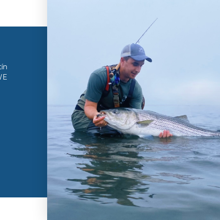
TIENDA EN LÍNEA
TIENDA A
MENOR
tín
Mi cuenta
WE
Crear una cuenta
Horario de la
Recomendaciones de clientes
Recogida en 
Direcciones d
minoristas