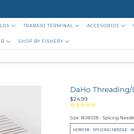
LOS
TRABAJO TERMINAL
ACCESORIOS
ER
SHOP BY FISHERY
DaHo Threading/L
$24.99
Size:
N08038 - Splicing Needl
N08038 - SPLICING NEEDLE - 