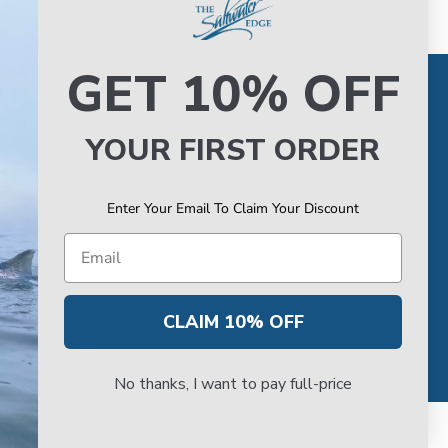
GET 10% OFF
L POR
DE SERVICIO DE
ACERO
YOUR FIRST ORDER
 tienda minorista
Acerca del servicio VS en SWE
la acera
Reserva tu Servicio VS
e tiendas
Estado del servicio de Van
Enter Your Email To Claim Your Discount
Steel
Email
CLAIM 10% OFF
No thanks, I want to pay full-price