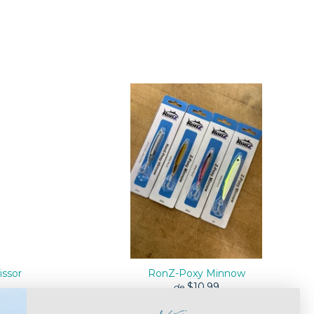
issor
RonZ-Poxy Minnow
$10.99
de