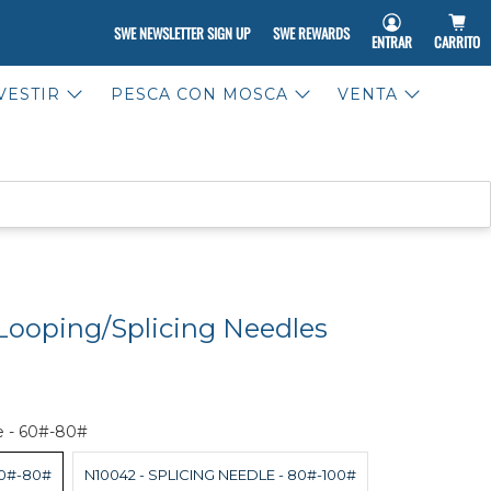
SWE NEWSLETTER SIGN UP
SWE REWARDS
ENTRAR
CARRITO
VESTIR
PESCA CON MOSCA
VENTA
ooping/Splicing Needles
e - 60#-80#
60#-80#
N10042 - SPLICING NEEDLE - 80#-100#