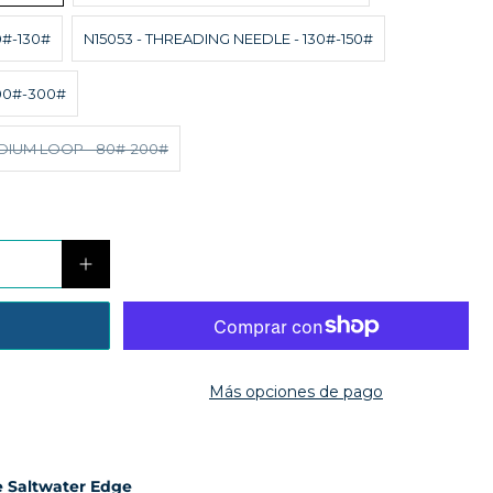
0#-130#
N15053 - THREADING NEEDLE - 130#-150#
200#-300#
EDIUM LOOP - 80#-200#
Más opciones de pago
 Saltwater Edge