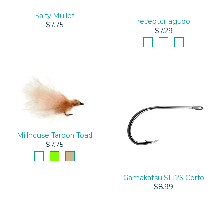
Salty Mullet
receptor agudo
$7.75
$7.29
Millhouse Tarpon Toad
$7.75
Gamakatsu SL12S Corto
$8.99